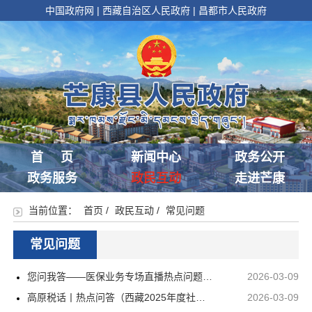
中国政府网
|
西藏自治区人民政府
|
昌都市人民政府
首 页
新闻中心
政务公开
政务服务
政民互动
走进芒康
当前位置：
首页
/
政民互动
/
常见问题
常见问题
您问我答——医保业务专场直播热点问题答疑
2026-03-09
高原税话丨热点问答（西藏2025年度社保费缴费相关问题）
2026-03-09