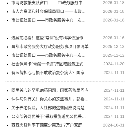
市消防救援支队窗口 ——市政务服务中心一次性告知单
2026-01-18
市人力资源和社会保障局窗口 ——市政务服务中心一次性告知单
2026-01-18
市公证处窗口 ——市政务服务中心一次性告知单
2026-01-18
进藏前必看！这些“常识”没有科学依据作为热门旅游目的地，西藏每年都吸引着大量游客。然而，不少游客在进藏之前都十分担心，来到西藏会有高原反应吗？
2026-01-16
昌都市政务服务大厅政务服务事项目录清单
2025-12-12
市公证处窗口 ——市政务服务中心一次性告知单
2025-12-12
社会保障卡“青藏一卡通”跨区域服务正式开通
2024-11-20
有医院担心亏损不敢收治复杂病人？国家医保局回应“付费改革”
2024-11-11
网民关心的罕见病药问题，国家药监局回应
2024-11-11
件件与你有关！你关心的这些事儿，部委回应了！
2024-11-11
关于养老保险，人社部的这些回应说清楚了！
2024-11-11
公安部答网民关于“采取措施避免公民丢失的身份证被用于不法活动”的留言
2024-11-11
西藏房贷利率下调至少惠及1.7万户家庭
2024-10-31