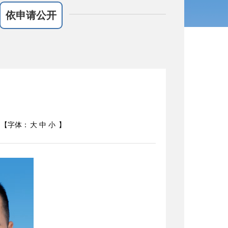
依申请公开
【字体：
大
中
小
】