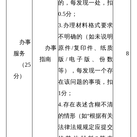
的，每发现一处，扣
0.5
分；
3.
办理材料格式要求
不明确的（如未说明
办事
办事
原件
/
复印件、纸质
服务
8
指南
版
/
电子版、份数
（
25
等），每发现一个存
分）
在该问题的事项，扣
1
分；
4.
存在表述含糊不清
的情形（如“根据有关
法律法规规定应提交