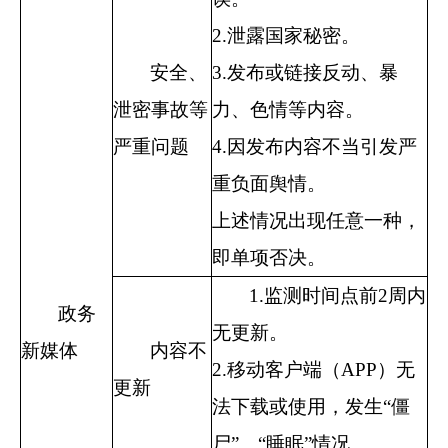
2.
泄露国家秘密。
安全、
3.
发布或链接反动、暴
泄密事故等
力、色情等内容。
严重问题
4.
因发布内容不当引发严
重负面舆情。
上述情况出现任意一种，
即单项否决。
1.
监测时间点前
2
周内
政务
无更新。
新媒体
内容不
2.
移动客户端（
APP
）无
更新
法下载或使用，发生“僵
尸”、“睡眠”情况。