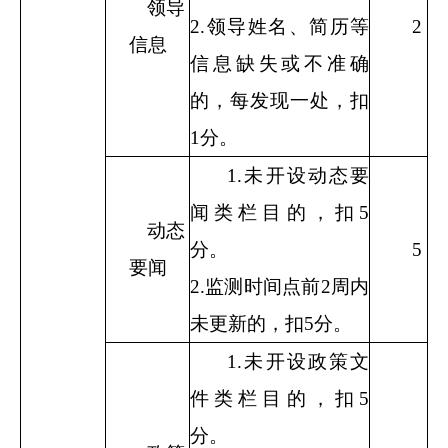
领导
2.
领导姓名、简历等
2
信息
信息缺失或不准确
的，每发现一处，扣
1
分。
1.
未开设动态要
闻类栏目的，扣
5
动态
分。
5
要闻
2.
监测时间点前
2
周内
未更新的，扣
5
分。
1.
未开设政策文
件类栏目的，扣
5
分。