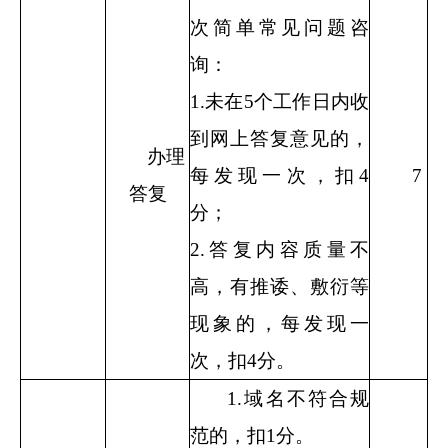
次简单常见问题咨
询：
1.
未在
5
个工作日内收
到网上答复意见的，
办理
每发现一次，扣
4
7
答复
分；
2.
答复内容质量不
高，有推诿、敷衍等
现象的，每发现一
次，扣
4
分。
1.
域名不符合规
范的，扣
1
分。