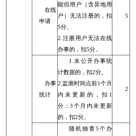
能但用户（含异地用
在线
户）无法注册的，扣
5
申请
5
分。
2.
注册用户无法在线
办事的，扣
5
分。
1.
未公开办事统
计数据的，扣
2
分。
办事
2.
监测时间点前
1
个月
2
统计
内未更新的，扣
1
分；
3
个月内未更新
的，扣
2
分。
随机抽查
5
个办