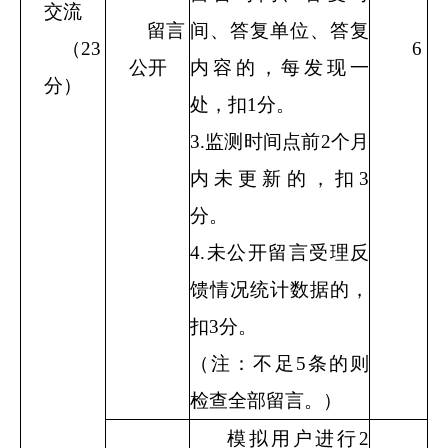
交流
留言
间、答复单位、答复
（
23
6
公开
内容的，每发现一
分）
处，扣
1
分。
3.
监测时间点前
2
个月
内未更新的，扣
3
分。
4.
未公开留言受理反
馈情况统计数据的，
扣
3
分。
（注：不足
5
条的则
检查全部留言。）
模拟用户进行
2