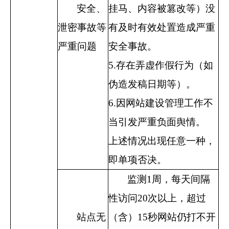
安全、
挂马、内容被篡改等）没
泄密事故等
有及时有效处置造成严重
严重问题
安全事故。
5.
存在弄虚作假行为（如
伪造发稿日期等）。
6.
因网站建设管理工作不
当引发严重负面舆情。
上述情况出现任意一种，
即单项否决。
监测
1
周，每天间隔
性访问
20
次以上，超过
站点无
（含）
15
秒网站仍打不开