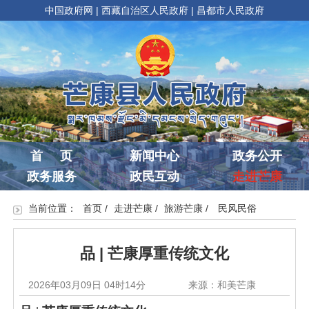
中国政府网
|
西藏自治区人民政府
|
昌都市人民政府
首 页
新闻中心
政务公开
政务服务
政民互动
走进芒康
当前位置：
首页
/
走进芒康
/
旅游芒康
/
民风民俗
品 | 芒康厚重传统文化
2026年03月09日 04时14分
来源：和美芒康