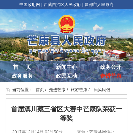
中国政府网
|
西藏自治区人民政府
|
昌都市人民政府
首 页
新闻中心
政务公开
政务服务
政民互动
走进芒康
当前位置：
首页
/
走进芒康
/
旅游芒康
/
民风民俗
首届滇川藏三省区​大赛中芒康队荣获一
等奖
2017年12月14日 02时50分
来源：芒康县网信办