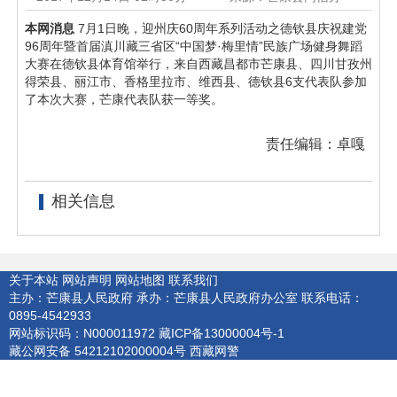
本网消息
7月1日晚，迎州庆60周年系列活动之德钦县庆祝建党
96周年暨首届滇川藏三省区“中国梦·梅里情”民族广场健身舞蹈
大赛在德钦县体育馆举行，来自西藏昌都市芒康县、四川甘孜州
得荣县、丽江市、香格里拉市、维西县、德钦县6支代表队参加
了本次大赛，芒康代表队获一等奖。
责任编辑：卓嘎
相关信息
关于本站
网站声明
网站地图
联系我们
主办：芒康县人民政府
承办：芒康县人民政府办公室
联系电话：
0895-4542933
网站标识码：N000011972
藏ICP备13000004号-1
藏公网安备 54212102000004号
西藏网警