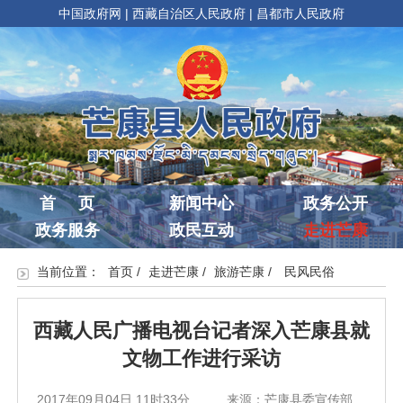
中国政府网
|
西藏自治区人民政府
|
昌都市人民政府
首 页
新闻中心
政务公开
政务服务
政民互动
走进芒康
当前位置：
首页
/
走进芒康
/
旅游芒康
/
民风民俗
西藏人民广播电视台记者深入芒康县就
文物工作进行采访
2017年09月04日 11时33分
来源：芒康县委宣传部