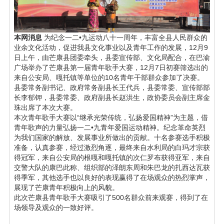
本网消息
为纪念一二•九运动八十一周年，丰富全县人民群众的
业余文化活动，促进我县文化事业以及青年工作的发展，12月9
日上午，由芒康县团委牵头，县委宣传部、文化局配合，在巴渝
广场举办了芒康县第一届青年歌手大赛，12月7日初赛筛选出的
来自公安局、嘎托镇等单位的10名青年干部群众参加了决赛。
县委常务副书记、政府常务副县长王代兵，县委常委、宣传部部
长李郁钾，县委常委、政府副县长赵洪生，政协委员会副主席金
珠出席了本次大赛。
本次青年歌手大赛以“继承光荣传统，弘扬爱国精神”为主题，借
青年歌声的力量弘扬一二•九青年爱国运动精神。纪念革命英烈
为我们国家的解放、发展事业所做出的贡献。十名参赛选手积极
准备，认真参赛，经过激烈角逐，最终来自水利局的白玛才宗获
得冠军，来自公安局的根嘎和嘎托镇的次仁罗布获得亚军，来自
交警大队的康巴此称、组织部的泽朗东周和朱巴龙的扎西达瓦获
得季军，其他选手也以良好的表现赢得了在场观众的热烈掌声，
展现了芒康青年积极向上的风貌。
此次芒康县青年歌手大赛吸引了500名群众前来观赛，得到了在
场领导及观众的一致好评。