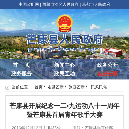
中国政府网
|
西藏自治区人民政府
|
昌都市人民政府
首 页
新闻中心
政务公开
政务服务
政民互动
走进芒康
当前位置：
首页
/
走进芒康
/
旅游芒康
/
民风民俗
芒康县开展纪念一二•九运动八十一周年
暨芒康县首届青年歌手大赛
2016年12月12日 11时35分
来源：芒康县委宣传部