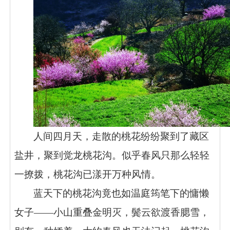
人间四月天，走散的桃花纷纷聚到了藏区
盐井，聚到觉龙桃花沟。似乎春风只那么轻轻
一撩拨，桃花沟已漾开万种风情。
蓝天下的桃花沟竟也如温庭筠笔下的慵懒
女子——小山重叠金明灭，鬓云欲渡香腮雪，