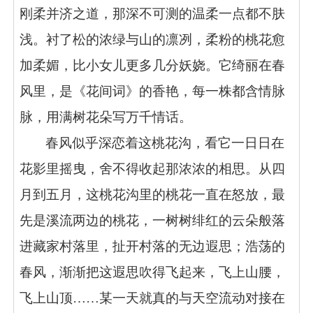
刚柔并济之道，那深不可测的温柔一点都不肤
浅。衬了松的浓绿与山的凛冽，柔粉的桃花愈
加柔媚，比小女儿更多几分妖娆。它绮丽在春
风里，是《花间词》的香艳，每一株都含情脉
脉，用满树花朵写万千情话。
春风似乎深恋着这桃花沟，看它一日日在
花影里摇曳，舍不得收起那浓浓的相思。从四
月到五月，这桃花沟里的桃花一直在怒放，最
先是溪流两边的桃花，一树树绯红的云朵般落
进藏家村落里，扯开村落的无边遐思；浩荡的
春风，渐渐把这遐思吹得飞起来，飞上山腰，
飞上山顶……某一天就真的与天空流动对接在