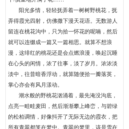
阳光多情，轻轻抚弄着一树树野桃花，抚
弄得霞光四射，仿佛撒下漫天花语。无数游人
留连在桃花沟中，只为拾一怀花的呢喃，然后
就可以连缀成一篇又一篇相思。就算不想浪
漫，这绯红的桃花还是会点燃浪漫，唤起沉睡
在心头的闲情，浓了往事，淡了岁月。浓浓淡
淡中，往昔暗香浮动，就算随便拾一瓣落英，
掌心亦会有风月漾动。
潮水般的野桃花汹涌着，最先淹没沟底，
点亮一畦畦麦田，然后渐渐攀上峰峦，与碧绿
的松柏调情，好像抖开了无际无边的霞衣，把
所有青翠都笼在梦中。青翠的梦里，该是雪在