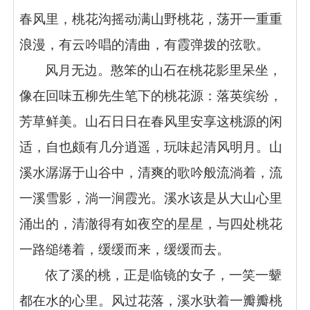
春风里，桃花沟摇动满山野桃花，荡开一重重
浪漫，有云吟唱的清曲，有霞弹拨的弦歌。
风月无边。憨笨的山石在桃花影里呆坐，
像在回味五柳先生笔下的桃花源：落英缤纷，
芳草鲜美。山石日日在春风里安享这桃源的闲
适，自也颇有几分逍遥，玩味起清风明月。山
溪水潺潺于山谷中，清爽的歌吟般流淌着，流
一溪雪影，淌一涧霞光。溪水该是从大山心里
涌出的，清澈得有如夜空的星星，与四处桃花
一路缒绻着，缓缓而来，缓缓而去。
依了溪的桃，正是临镜的女子，一笑一颦
都在水的心里。风过花落，溪水驮着一瓣瓣桃