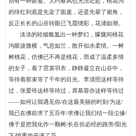
别有一种娇羞。大约春风也无法记起，桃花沟
的绯红到底是先染了面庞，还是先晕了裙角，
反正长长的山谷转眼已飞霞绕彩，花涌如潮。
淡淡的轻烟氤氲出一种梦幻，朦胧间桃花
沟眼波微横，气息如兰，散开似水柔情。一树
树桃花，仿佛已不再是桃花，而成了温柔多情
的女子，着了霓裳羽衣，静静凝立在山谷中，
等待着那束等了千年的目光。李清照这样等待
过，张爱玲这样等待过，席慕蓉亦这样等待过
——如何让我遇见你/在这最美丽的时刻/为这/
我已在佛前求了五百年/求佛让我们结一段尘缘/
佛于是把我化作一颗树/长在你必经的路旁/阳光
下/慎重地开满了花……