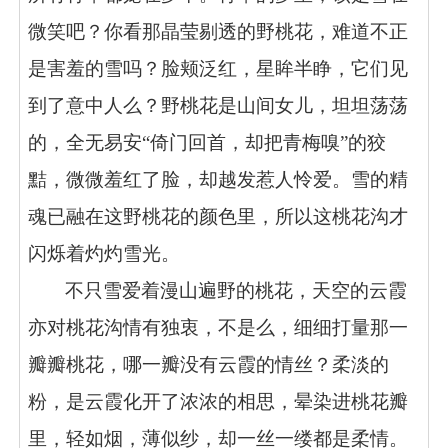
微笑吧？你看那晶莹剔透的野桃花，难道不正
是害羞的雪吗？脸颊泛红，星眸半睁，它们见
到了意中人么？野桃花是山间女儿，坦坦荡荡
的，全无易安“倚门回首，却把青梅嗅”的狡
黠，微微羞红了脸，却越发惹人怜爱。雪的精
魂已融在这野桃花的颜色里，所以这桃花沟才
闪烁着灼灼雪光。
不只雪爱着漫山遍野的桃花，天空的云霞
亦对桃花沟情有独衷，不是么，细细打量那一
瓣瓣桃花，哪一瓣没有云霞的情丝？柔淡的
粉，是云霞化开了浓浓的相思，晕染进桃花瓣
里，轻如烟，薄似纱，却一丝一缕都是柔情。