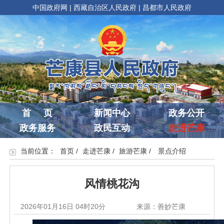
中国政府网
|
西藏自治区人民政府
|
昌都市人民政府
首 页
新闻中心
政务公开
政务服务
政民互动
走进芒康
当前位置：
首页
/
走进芒康
/
旅游芒康
/
景点介绍
风情桃花沟
2026年01月16日 04时20分
来源：善妙芒康