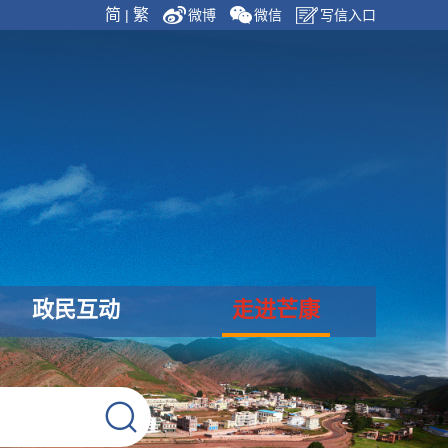
简
繁
|
微博
微信
写信入口
政民互动
走进芒康
