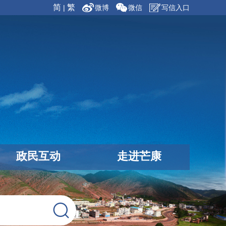
简
繁
|
微博
微信
写信入口
政民互动
走进芒康
