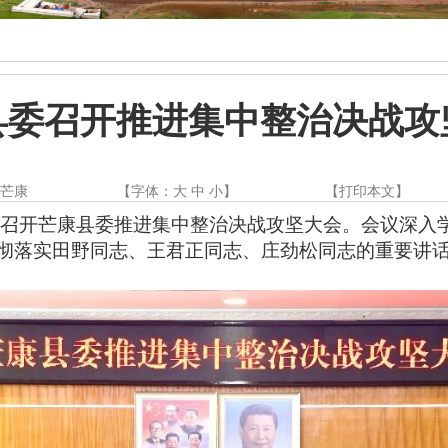
县委召开推进集中整治决战攻
美芒康
【字体：
大
中
小
】
【
打印本文
】
持召开芒康县委推进集中整治决战攻坚大会。会议深入
彻落实
田野同志、王君正同志、庄劲松同志
的
重要讲