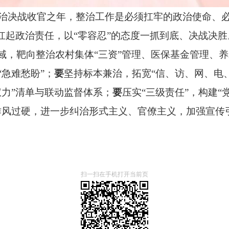
中整治决战收官之年，整治工作是必须扛牢的政治使命、
扛起政治责任，
以
“零容忍”的态度一抓到底、决战决胜
域，靶向整治
农村集体
“三资”管理、医保基金
管理
、养
“急难愁盼”；
要
坚持标本兼治，
拓宽
“信、访、网、电
权力”清单与联动监督体系；
要
压实
“三级责任”，
构建
“
作风过硬
，
进一步
纠治形式主义、官僚主义，加强宣传
扫一扫在手机打开当前页