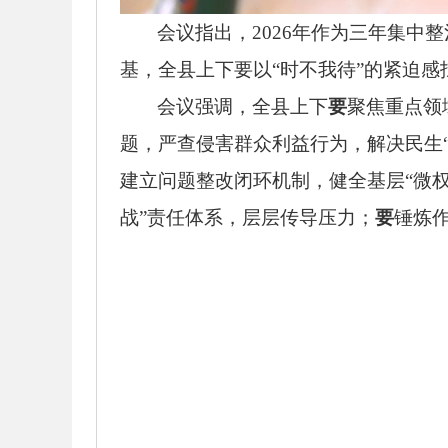
会
议
指出
，
2026年作为三年集
基，全县上下要以“时不我待”的紧迫感
会
议
强调，
全县上下
要
聚焦重点领
题，严查侵害群众利益行为，解决民生
建立问题整改闭环机制，健全基层“微
战”责任体系，层层传导压力；
要
锤炼