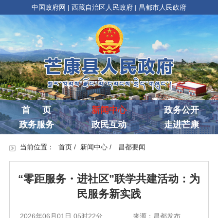
中国政府网
|
西藏自治区人民政府
|
昌都市人民政府
首 页
新闻中心
政务公开
政务服务
政民互动
走进芒康
当前位置：
首页
/
新闻中心
/
昌都要闻
“零距服务・进社区”联学共建活动：为
民服务新实践
2026年06月01日 05时22分
来源：昌都发布