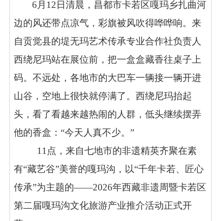
6月12日清晨，昌都市卡若区嘎玛乡扎曲河
边的风还带点凉气，彩旗被风吹得哗哗响。来
自贡觉县的堤无玛艺术传承专业合作社负责人
西绕尼玛站在展位前，把一盒盒藏香往桌子上
码。不远处，各地市的大巴车一辆接一辆开进
山谷，空地上很快就停满了。西绕尼玛抬起
头，看了看越来越热闹的人群，低头继续摆弄
他的香盒：“今天人真不少。”
11点，来自七地市的非遗精英齐聚在素
有“藏艺谷”美誉的嘎玛沟，以“千年卡若、匠心
传承”为主题的——2026年西藏非遗周暨卡若区
第二届嘎玛沟文化旅游产业推介活动正式开