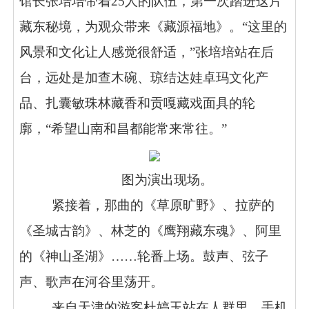
馆长张培培带着25人的队伍，第一次踏进这片
藏东秘境，为观众带来《藏源福地》。“这里的
风景和文化让人感觉很舒适，”张培培站在后
台，远处是加查木碗、琼结达娃卓玛文化产
品、扎囊敏珠林藏香和贡嘎藏戏面具的轮
廓，“希望山南和昌都能常来常往。”
图为演出现场。
紧接着，那曲的《草原旷野》、拉萨的
《圣城古韵》、林芝的《鹰翔藏东魂》、阿里
的《神山圣湖》……轮番上场。鼓声、弦子
声、歌声在河谷里荡开。
来自天津的游客杜婷玉站在人群里，手机