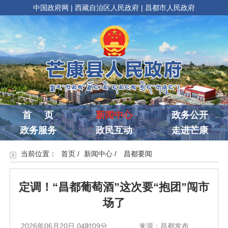
中国政府网
|
西藏自治区人民政府
|
昌都市人民政府
首 页
新闻中心
政务公开
政务服务
政民互动
走进芒康
当前位置：
首页
/
新闻中心
/
昌都要闻
定调！“昌都葡萄酒”这次要“抱团”闯市
场了
2026年06月20日 04时09分
来源：昌都发布