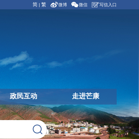
简
繁
|
微博
微信
写信入口
政民互动
走进芒康
