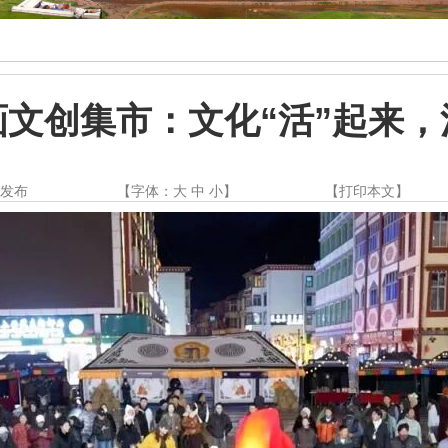
文创集市：文化“活”起来，
都发布
【字体：
大
中
小
】
【
打印本文
】