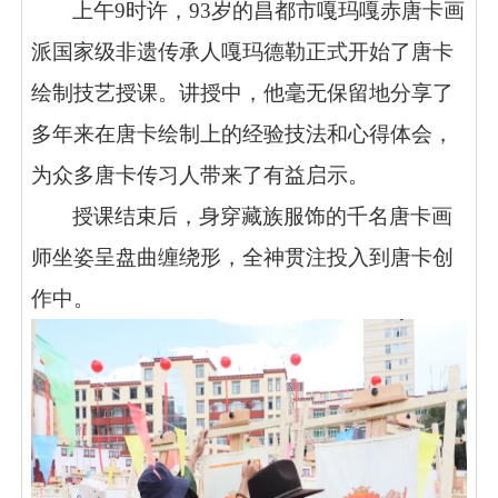
上午
9时许，93岁的昌都市嘎玛嘎赤唐卡画
派国家级非遗传承人嘎玛德勒正式开始了唐卡
绘制技艺授课。讲授中，他毫无保留地分享了
多年来在唐卡绘制上的经验技法和心得体会，
为众多唐卡传习人带来了有益启示。
授课结束后，身穿藏族服饰的千名唐卡画
师坐姿呈盘曲缠绕形，全神贯注投入到唐卡创
作中。