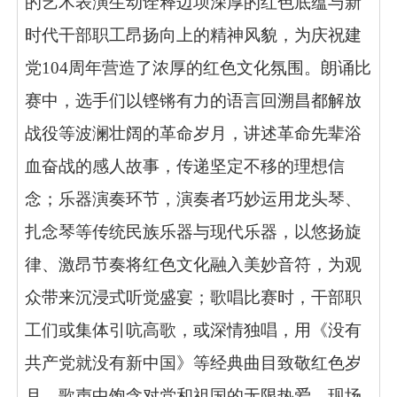
的艺术表演生动诠释边坝深厚的红色底蕴与新
时代干部职工昂扬向上的精神风貌，为庆祝建
党104周年营造了浓厚的红色文化氛围。朗诵比
赛中，选手们以铿锵有力的语言回溯昌都解放
战役等波澜壮阔的革命岁月，讲述革命先辈浴
血奋战的感人故事，传递坚定不移的理想信
念；乐器演奏环节，演奏者巧妙运用龙头琴、
扎念琴等传统民族乐器与现代乐器，以悠扬旋
律、激昂节奏将红色文化融入美妙音符，为观
众带来沉浸式听觉盛宴；歌唱比赛时，干部职
工们或集体引吭高歌，或深情独唱，用《没有
共产党就没有新中国》等经典曲目致敬红色岁
月，歌声中饱含对党和祖国的无限热爱，现场