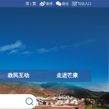
简
繁
|
微博
微信
写信入口
政民互动
走进芒康
