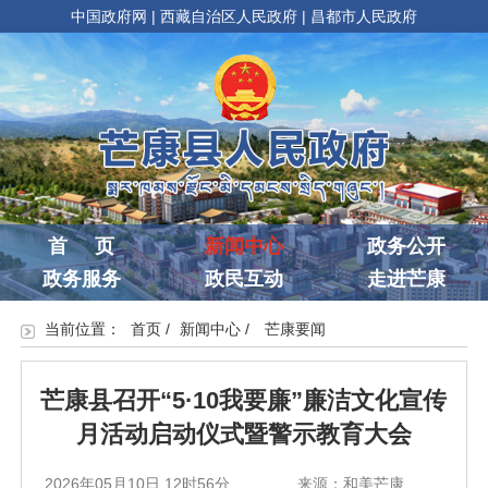
中国政府网
|
西藏自治区人民政府
|
昌都市人民政府
首 页
新闻中心
政务公开
政务服务
政民互动
走进芒康
当前位置：
首页
/
新闻中心
/
芒康要闻
芒康县召开“5·10我要廉”廉洁文化宣传
月活动启动仪式暨警示教育大会
2026年05月10日 12时56分
来源：和美芒康