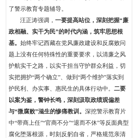
了警示教育专题辅导。
汪
正涛强调，
一
要
提高站位，深刻把握
“
廉
政相融、实干为民
”
的时代内涵，筑牢思想根
基
。
始终牢记西藏在党风廉政建设和反腐败问
题上没有任何特殊性的重要要求，以清廉之风
护航实干之路，以实干担当守护群众利益，切
实把拥护
“
两个确立
”
、做到
“
两个维护
”
落实到
护民利、办实事、惠民生的具体行动中。
二要
以案为鉴
，
警钟长鸣，深刻汲取政绩观偏差
与
“
微腐败
”
滋生的惨痛教训
。
深挖警示教育片
中
“
带
商上任
”“官商不分”“退而不休”
等
反面典型
腐化堕落根源，时刻
反躬自省，严格规范亲清