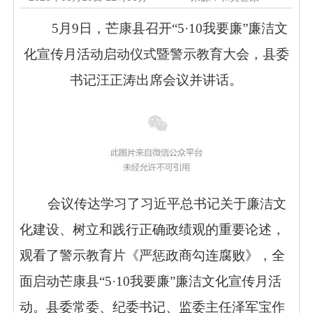
5
月
9
日，芒康县召开
“5·10
我要廉
”
廉洁文
化宣传月
活动
启动仪式暨警示教育大会，
县委
书记汪正涛出席会议并讲话。
会议传达学习
了
习近平总书记关于廉洁文
化建设、树立和践行正确政绩观的重要论述，
观看了警示教育片《严惩政商勾连腐
败》，
全
面启动
芒康县
“5·10
我要廉
”
廉洁文化宣传月
活
动
。
县
委常委、
纪委书记、监委主任泽军宝作