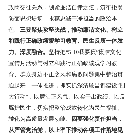
政商交往
关系
，绷紧廉洁自律之弦，筑牢拒腐
防变思想堤坝，永葆忠诚干净担当的政治本
色
。
三要
聚焦攻坚决战，推动廉洁文化、
树立
和践行正确
政绩观
学习
教育、民生反腐一体发
力、深度融合
。
坚持
把
“5·10
我要廉
”
廉洁文化
宣传月
活动与
树立和践行正确政绩观学习教
育
、
群众身边不正之风和腐败问题集中整治贯
通起来、一体推进，
抓实抓深清廉昌都建设
“四
大行动”，
以廉洁正风气、
以实干出政绩
、以反
腐护民生，切实把整治成效转化为民生福祉、
转化为高质量发展动能。
四要
强化责任担当，
从严管党治党，以上率下
推动
各项工作落地见